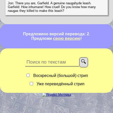
Jon: There you are, Garfield. A genuine naugahyde leash.
Garfield: How inhumane! How cruel! Do you know how many
naugas they killed to make this leash?
Предложено версий перевода: 2.
Предложи
свою версию
!
Воскресный (большой) стрип
Уже переведённый стрип