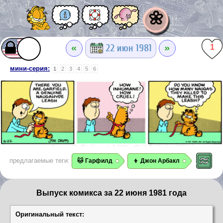
🌼
«
»
22 июн 1981
1
мини-серия:
1
2
3
4
5
6
предлагаемые теги:
🐱 Гарфилд
👦 Джон Арбакл
Выпуск комикса за 22 июня 1981 года
Оригинальный текст: