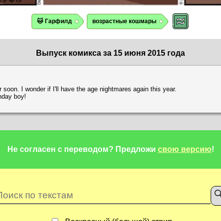
🐱 Гарфилд
возрастные кошмары
Выпуск комикса за 15 июня 2015 года
der soon. I wonder if I'll have the age nightmares again this year.
hday boy!
Не согласен с переводом?
Предложи
свою версию
!