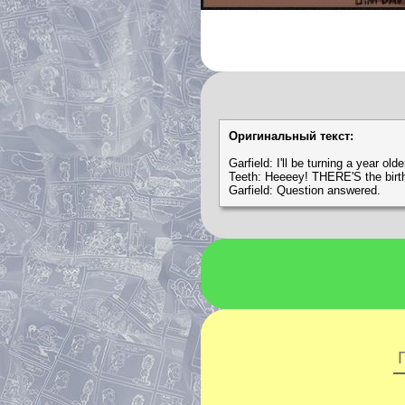
Оригинальный текст:
Garfield: I'll be turning a year ol
Teeth: Heeeey! THERE'S the birt
Garfield: Question answered.