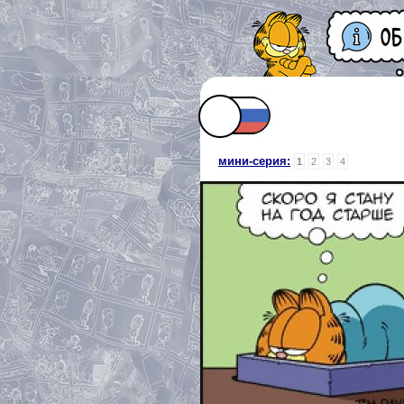
мини-серия:
1
2
3
4