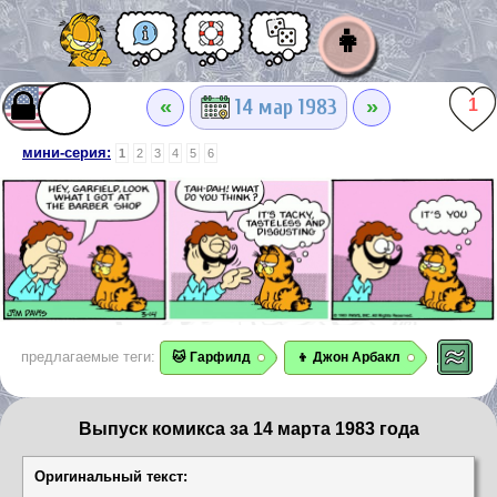
👧
«
»
14 мар 1983
1
мини-серия:
1
2
3
4
5
6
предлагаемые теги:
🐱 Гарфилд
👦 Джон Арбакл
Выпуск комикса за 14 марта 1983 года
Оригинальный текст: