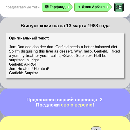
предлагаемые теги:
🐱 Гарфилд
👦 Джон Арбакл
Выпуск комикса за 13 марта 1983 года
Оригинальный текст:
Jon: Doo-dee-doo-dee-doo. Garfield needs a better balanced diet.
So I'm disguising this liver as dessert. Why, hello, Garfield. I fixed
a yummy treat for you. I call it, «Sweet Surprise». He'll be
surprised, all right.
Garfield: ARRGH!
Jon: He ate it! He ate it!
Garfield: Surprise.
Предложено версий перевода: 2.
Предложи
свою версию
!