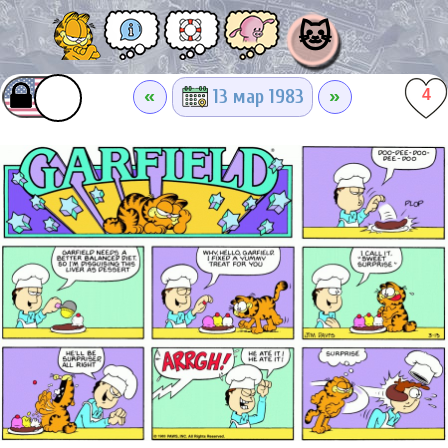
🐱
«
»
13 мар 1983
4