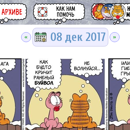
08 дек 2017
«
»