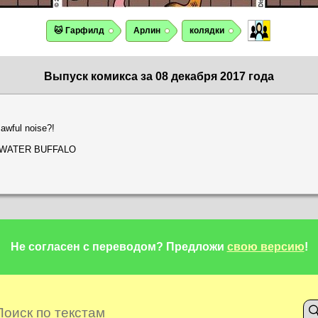
🐱 Гарфилд
Арлин
колядки
Выпуск комикса за 08 декабря 2017 года
 awful noise?!
ded WATER BUFFALO
Не согласен с переводом?
Предложи
свою версию
!