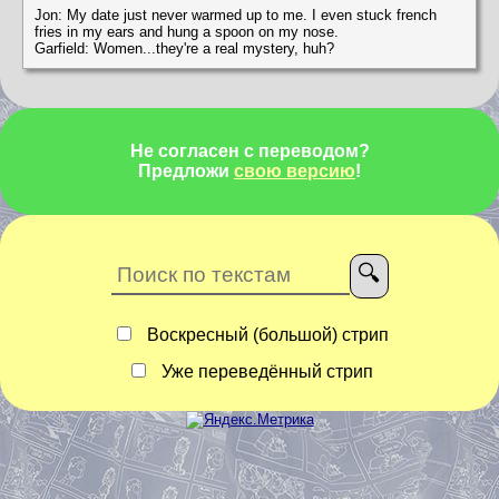
Jon: My date just never warmed up to me. I even stuck french
fries in my ears and hung a spoon on my nose.
Garfield: Women...they're a real mystery, huh?
Не согласен с переводом?
Предложи
свою версию
!
Воскресный (большой) стрип
Уже переведённый стрип