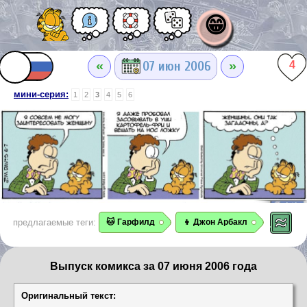
😁
«
»
07 июн 2006
4
мини-серия:
1
2
3
4
5
6
предлагаемые теги:
🐱 Гарфилд
👦 Джон Арбакл
Выпуск комикса за 07 июня 2006 года
Оригинальный текст: