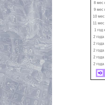
8 мес 
9 мес 
10 мес
11 мес
1 год 
2 года
2 года
2 года
2 года
2 года