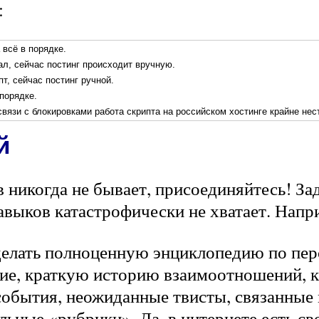
:
 всё в порядке.
ал, сейчас постинг происходит вручную.
т, сейчас постинг ручной.
 порядке.
 связи с блокировками работа скрипта на российском хостинге крайне нес
й
никогда не бывает, присоединяйтесь! Зад
авыков катастрофически не хватает. Напр
делать полноценную энциклопедию по пер
ие, краткую историю взаимоотношений, к
события, неожиданные твисты, связанные
льные «рубрики». Да, в интернете есть св