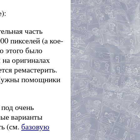
):
ельная часть
0 пикселей (а кое-
то этого было
я на оригиналах
ется ремастерить.
. Нужны помощники
 под очень
вые варианты
ь (см.
базовую