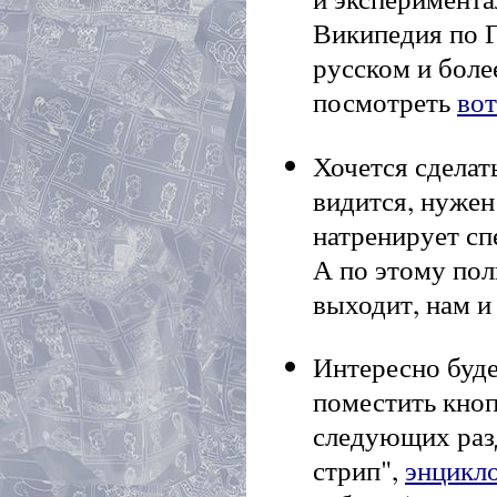
Википедия по Г
русском и боле
посмотреть
вот
Хочется сделат
видится, нуже
натренирует сп
А по этому пол
выходит, нам и
Интересно буде
поместить кно
следующих раз
стрип",
энцикл