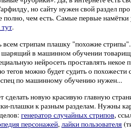
арфилду, но сайту нужен свой раздел про 
е полно, чем есть. Самые первые намётки
 тут
.
ь всем стрипам плашку "похожие стрипы". 
н шарящий в машинном обучении товарищ
ециальную нейросеть проставлять некое п
ю тегов можно будет судить о похожести 
 спец по машинному обучению нужен...
т сделать новую красивую главную страни
пки-плашки к разным разделам. Нужны ка
делов:
генератор случайных стрипов
, сс
опедия персонажей
,
лайки пользователя
(т