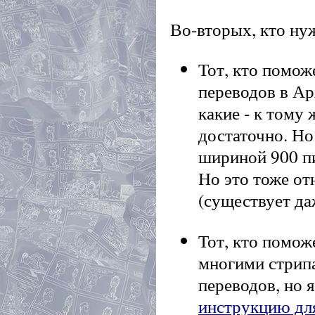
Во-вторых, кто нуж
Тот, кто помож
переводов в Ар
какие - к тому 
достаточно. Но
шириной 900 пи
Но это тоже от
(существует д
Тот, кто помож
многими стрип
переводов, но 
инструкцию дл