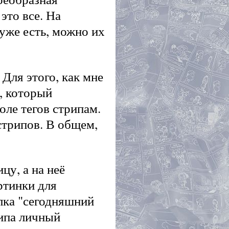
это все. На
 уже есть, можно их
Для этого, как мне
, который
оле тегов стрипам.
стрипов. В общем,
цу, а на неё
ртинки для
ылка "сегодняшний
ипа личный