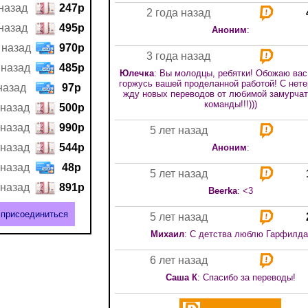
назад
247р
2 года назад
назад
495р
Аноним
:
 назад
970р
3 года назад
 назад
485р
Юлечка
: Вы молодцы, ребятки! Обожаю вас
горжусь вашей проделанной работой! С нет
назад
97р
жду новых переводов от любимой замурча
команды!!!)))
 назад
500р
 назад
990р
5 лет назад
 назад
544р
Аноним
:
 назад
48р
5 лет назад
 назад
891р
Beerka
: <3
присоединиться
5 лет назад
Михаил
: С детства люблю Гарфилда
6 лет назад
Саша К
: Спасибо за переводы!