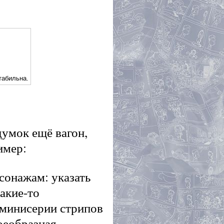
табильна.
умок ещё вагон,
имер:
сонажам: указать
акие-то
 минисерии стрипов
оеобразная