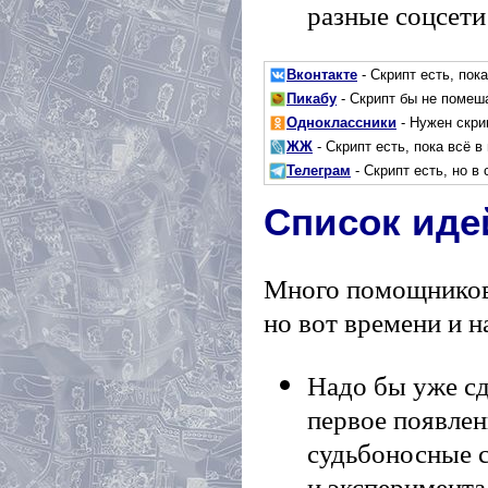
разные соцсети
Вконтакте
- Скрипт есть, пока
Пикабу
- Скрипт бы не помеш
Одноклассники
- Нужен скрип
ЖЖ
- Скрипт есть, пока всё в
Телеграм
- Скрипт есть, но в
Список иде
Много помощников 
но вот времени и н
Надо бы уже с
первое появлен
судьбоносные 
и эксперимента