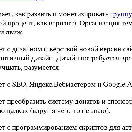
мает, как развить и монетизировать
групп
ой процент, как вариант). Организация те
й движ.
ет с дизайном и вёрсткой новой версии сай
аптивный дизайн. Дизайн потребуется вр
учшать, разумеется.
ет с SEO, Яндекс.Вебмастером и Google.A
ет преобразить систему донатов и спонсо
ощадках (вдруг я чего-то не знаю).
ет с программированием скриптов для авт