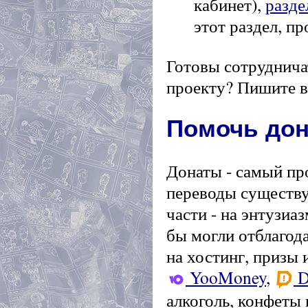
кабинет),
разде
этот раздел, п
Готовы сотрудничат
проекту? Пишите 
Помочь до
Донаты - самый пр
переводы существу
части - на энтузиа
бы могли отблагода
на хостинг, призы 
YooMoney
,
D
алкоголь, конфеты