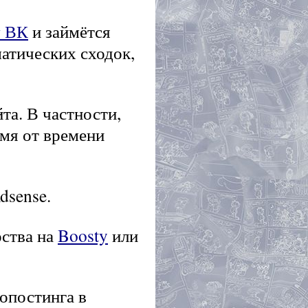
у ВК
и займётся
матических сходок,
та. В частности,
емя от времени
dsense.
рства на
Boosty
или
опостинга в