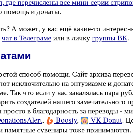
л, где перечислены все мини-серии стрипо
ро помощь и донаты.
ь? А может, у вас ещё какие-то интересн
в
чат в Телеграме
или в личку
группы ВК
.
натами
остой способ помощи. Сайт архива перев
ют исключительно на энтузиазме и донат
зме. Так что если у вас завалялась пара р
рить создателей нашего замечательного п
и просто в благодарность за переводы - м
onationsAlert
,
Boosty
,
VK Donut
. Ц
 и памятные сувениры тоже принимаются.