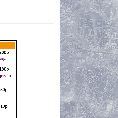
200р
воды
180р
работа,
50р
10р