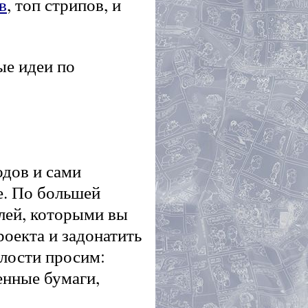
в
, топ стрипов, и
ые идеи по
одов и сами
е. По большей
ублей, которыми вы
роекта и задонатить
илости просим:
енные бумаги,