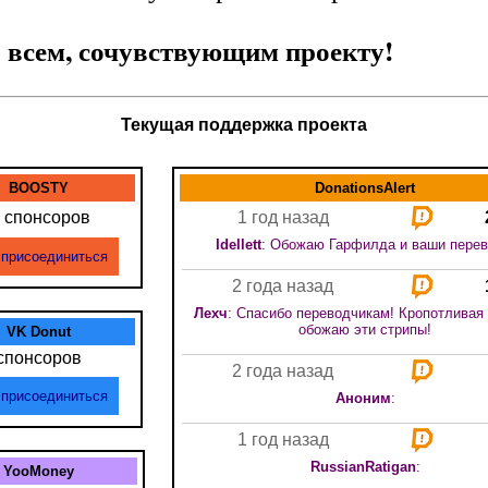
 всем, сочувствующим проекту!
Текущая поддержка проекта
BOOSTY
DonationsAlert
спонсоров
1 год назад
Idellett
: Обожаю Гарфилда и ваши пере
присоединиться
2 года назад
Лехч
: Спасибо переводчикам! Кропотливая 
обожаю эти стрипы!
VK Donut
спонсоров
2 года назад
присоединиться
Аноним
:
1 год назад
RussianRatigan
:
YooMoney