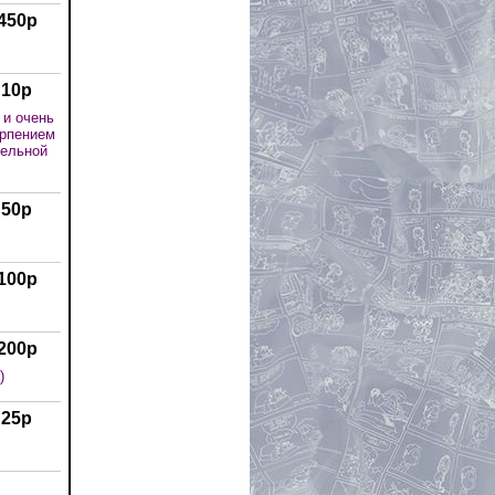
450р
10р
 и очень
ерпением
тельной
50р
100р
200р
)
25р