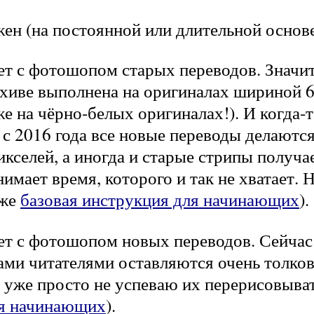
ен (на постоянной или длительной основе
ет с фотошопом старых переводов. Значит
хиве выполнена на оригиналах шириной 60
же на чёрно-белых оригиналах!). И когда-
 с 2016 года все новые переводы делаютс
кселей, а иногда и старые стрипы получа
нимает время, которого и так не хватает
аже
базовая инструкция для начинающих
).
ет с фотошопом новых переводов. Сейчас
ами читателями оставляются очень толко
я уже просто не успеваю их перерисовыват
я начинающих
).